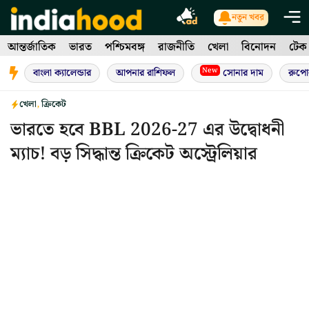
Skip
নতুন খবর
to
আন্তর্জাতিক
ভারত
পশ্চিমবঙ্গ
রাজনীতি
খেলা
বিনোদন
টেক
content
New
বাংলা ক্যালেন্ডার
আপনার রাশিফল
সোনার দাম
রুপো
খেলা
,
ক্রিকেট
ভারতে হবে BBL 2026-27 এর উদ্বোধনী
ম্যাচ! বড় সিদ্ধান্ত ক্রিকেট অস্ট্রেলিয়ার