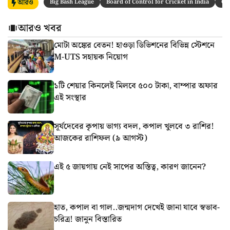
আরও
Big Bash League
Board of Control for Cricket in India
CR
আরও খবর
মোটা অঙ্কের বেতন! হাওড়া ডিভিশনের বিভিন্ন স্টেশনে
M-UTS সহায়ক নিয়োগ
১টি শেয়ার কিনলেই মিলবে ৫০০ টাকা, বাম্পার অফার
এই সংস্থার
সূর্যদেবের কৃপায় ভাগ্য বদল, কপাল খুলবে ৩ রাশির!
আজকের রাশিফল (৯ আগস্ট)
এই ৫ জায়গায় নেই সাপের অস্তিত্ব, কারণ জানেন?
হাত, কপাল বা গাল..জন্মদাগ দেখেই জানা যাবে স্বভাব-
চরিত্র! জানুন বিস্তারিত