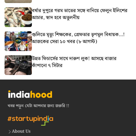
বর্ষার দুপুরে গরম ভাতের সঙ্গে বানিয়ে ফেলুন ইলিশের
আচার, স্বাদ হবে অতুলনীয়
গুলিতে মৃত্যু শিক্ষকের, গ্রেফতার তৃণমূল বিধায়ক…!
আজকের সেরা ১০ খবর (৮ আগস্ট)
উন্নত ফিচার্সের সাথে দারুণ লুক! আসছে বাজার
কাঁপানো ৭ সিটার
খবর পড়ুন যেটা আপনার জন্য জরুরি !!
About Us