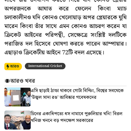
সাথে জয় উদযাপন করতে গিয়ে যদি কোনও প্লেয়ার
অপরজনকে আঘাত করে ফেলেন কিংবা ম্যাচ
চলাকালীনও যদি কোনও খেলোয়াড় অপর প্লেয়ারকে ঘুষি
মারেন কিংবা তাঁর সাথে এমন কোনও আচরণ করেন যা
ক্রিকেট আইনের পরিপন্থী, সেক্ষেত্রে সংশ্লিষ্ট দলটিকে
পরাজিত দল হিসেবে ঘোষণা করতে পারেন আম্পায়ার।
এছাড়াও ক্রিকেটীয় আইনে 72টি বদল এসেছে।
আরও
International Cricket
আরও খবর
এসি ছাড়াই ঠান্ডা থাকবে গোটা বিল্ডিং, বিশ্বের সবথেকে
‘উজ্বল সাদা রঙ’ আবিষ্কার গবেষকদের
চিনের একাধিপত্যে ধস নামাবে পুরুলিয়ার খনি! বিরল
খনিজ খননে বড় পদক্ষেপ সরকারের