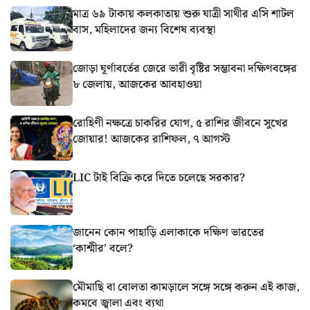
মাত্র ৬৯ টাকায় কলকাতায় শুরু যাত্রী সাথীর এসি শাটল
বাস, মহিলাদের জন্য বিশেষ ব্যবস্থা
জোড়া ঘূর্ণাবর্তের জেরে ভারী বৃষ্টির সম্ভাবনা দক্ষিণবঙ্গের
৮ জেলায়, আজকের আবহাওয়া
রোহিণী নক্ষত্রে চাকরির যোগ, ৫ রাশির জীবনে সুখের
জোয়ার! আজকের রাশিফল, ৭ আগস্ট
LIC টাই বিক্রি করে দিতে চলেছে সরকার?
জানেন কোন পাহাড়ি এলাকাকে দক্ষিণ ভারতের
‘কাশ্মীর’ বলে?
মৌমাছি বা বোলতা কামড়ালে সঙ্গে সঙ্গে করুন এই কাজ,
কমবে জ্বালা এবং ব্যথা