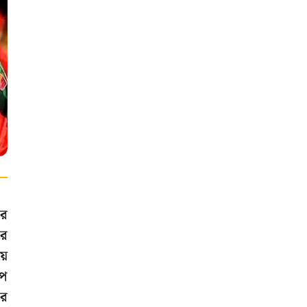
লর
ের
য়
াপ
ের