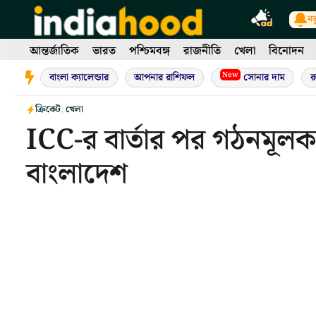
Skip
নত
to
content
আন্তর্জাতিক
ভারত
পশ্চিমবঙ্গ
রাজনীতি
খেলা
বিনোদন
New
বাংলা ক্যালেন্ডার
আপনার রাশিফল
সোনার দাম
র
ক্রিকেট
,
খেলা
ICC-র বার্তার পর গঠনমূ
বাংলাদেশ