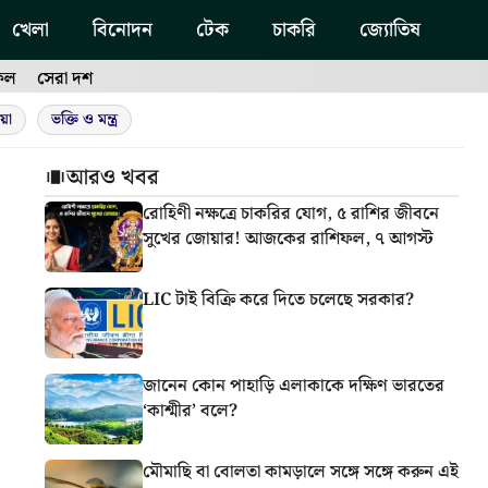
খেলা
বিনোদন
টেক
চাকরি
জ্যোতিষ
ফল
সেরা দশ
য়া
ভক্তি ও মন্ত্র
আরও খবর
রোহিণী নক্ষত্রে চাকরির যোগ, ৫ রাশির জীবনে
সুখের জোয়ার! আজকের রাশিফল, ৭ আগস্ট
LIC টাই বিক্রি করে দিতে চলেছে সরকার?
জানেন কোন পাহাড়ি এলাকাকে দক্ষিণ ভারতের
‘কাশ্মীর’ বলে?
মৌমাছি বা বোলতা কামড়ালে সঙ্গে সঙ্গে করুন এই