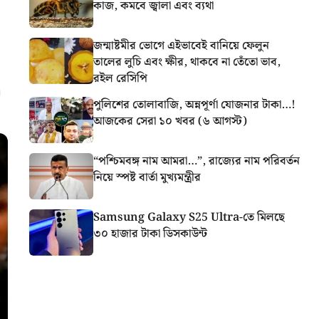
কাজ, কমবে জ্বালা এবং ব্যথা
জন্মাষ্টমীর ভোগে এইভাবেই বানিয়ে ফেলুন
তালের লুচি এবং ক্ষীর, থাকবে না তেঁতো ভাব,
রইল রেসিপি
পুলিশের তোলাবাজি, অন্নপূর্ণা যোজনার টাকা…!
আজকের সেরা ১০ খবর (৬ আগস্ট)
“পশ্চিমবঙ্গ নাম আমরা…”, রাজ্যের নাম পরিবর্তন
নিয়ে স্পষ্ট বার্তা মুখ্যমন্ত্রীর
Samsung Galaxy S25 Ultra-তে মিলছে
৩০ হাজার টাকা ডিসকাউন্ট