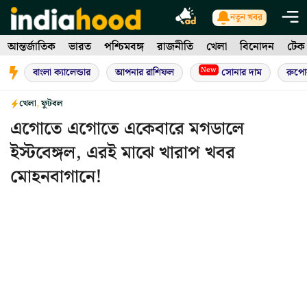
Skip
নতুন খবর
to
আন্তর্জাতিক
ভারত
পশ্চিমবঙ্গ
রাজনীতি
খেলা
বিনোদন
টেক
content
New
বাংলা ক্যালেন্ডার
আপনার রাশিফল
সোনার দাম
রুপো
খেলা
,
ফুটবল
এগোতে এগোতে একেবারে মগডালে
ইস্টবেঙ্গল, এরই মাঝে খারাপ খবর
মোহনবাগানে!