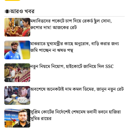
আরও খবর
মধ্যবিত্তদের পকেটে চাপ দিয়ে রেকর্ড ছুঁল সোনা,
রুপোর দাম! আজকের রেট
মাঝরাতে মুখ্যমন্ত্রীর কাছে অনুরোধ, বাড়ি করার জন্য
জমি পাচ্ছেন না ঋষভ পন্থ
নতুন নিয়মে নিয়োগ, হাইকোর্টে জানিয়ে দিল SSC
অবশেষে অনেকটাই দাম কমল ডিমের, জানুন নতুন রেট
সুপ্রিম কোর্টের নির্দেশেই শেষমেষ ভবানী ভবনে হাজিরা
সুমিত রায়ের