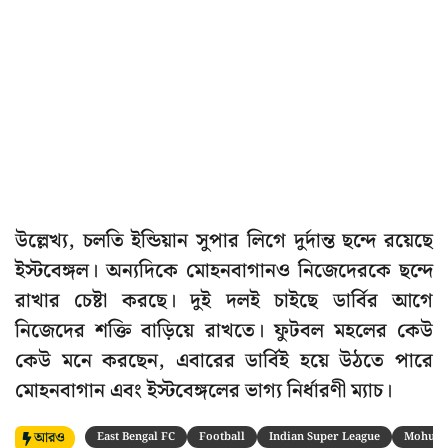
উল্লেখ্য, চলতি ইন্ডিয়ান সুপার লিগে দুর্দান্ত ছন্দে রয়েছে
ইস্টবেঙ্গল। অন্যদিকে মোহনবাগানও নিজেদেরকে ছন্দে
রাখার চেষ্টা করছে। দুই দলই চাইছে ডার্বির আগে
নিজেদের শক্তি বাড়িয়ে রাখতে। ফুটবল মহলের কেউ
কেউ মনে করছেন, এবারের ডার্বিই হয়ে উঠতে পারে
মোহনবাগান এবং ইস্টবেঙ্গলের ভাগ্য নির্ধারণী ম্যাচ।
আরও
East Bengal FC
Football
Indian Super League
Mohun B