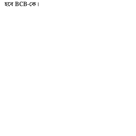
হবে BCB-কে।