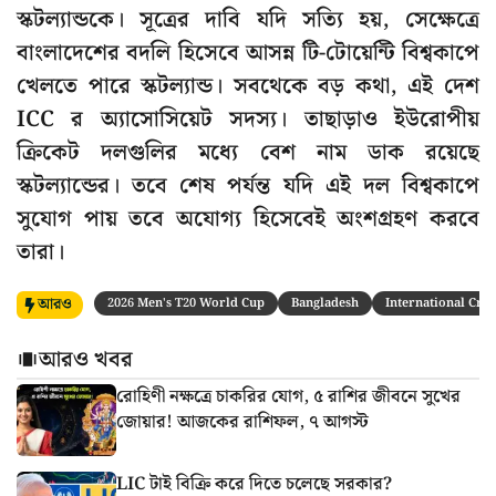
স্কটল্যান্ডকে। সূত্রের দাবি যদি সত্যি হয়, সেক্ষেত্রে
বাংলাদেশের বদলি হিসেবে আসন্ন টি-টোয়েন্টি বিশ্বকাপে
খেলতে পারে স্কটল্যান্ড। সবথেকে বড় কথা, এই দেশ
ICC র অ্যাসোসিয়েট সদস্য। তাছাড়াও ইউরোপীয়
ক্রিকেট দলগুলির মধ্যে বেশ নাম ডাক রয়েছে
স্কটল্যান্ডের। তবে শেষ পর্যন্ত যদি এই দল বিশ্বকাপে
সুযোগ পায় তবে অযোগ্য হিসেবেই অংশগ্রহণ করবে
তারা।
আরও
2026 Men's T20 World Cup
Bangladesh
International Cric
আরও খবর
রোহিণী নক্ষত্রে চাকরির যোগ, ৫ রাশির জীবনে সুখের
জোয়ার! আজকের রাশিফল, ৭ আগস্ট
LIC টাই বিক্রি করে দিতে চলেছে সরকার?