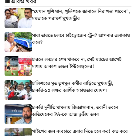
আরও খবর
“যেখান খুশি যান, পুলিশকে জানালে নিরাপত্তা পাবেন”,
মমতাকে পরামর্শ মুখ্যমন্ত্রীর
সারা ভারতে চলবে হাইড্রোজেন ট্রেন? আপনার এলাকায়
কবে?
হারলে লজ্জার শেষ থাকবে না, সেই ম্যাচের আগেই
মাথায় আকাশ ভাঙল ইস্টবেঙ্গলের!
হালিশহরে মৃত তৃণমূল কর্মীর বাড়িতে মুখ্যমন্ত্রী,
চাকরি-১০ লক্ষর আর্থিক সহায়তার ঘোষণা
চাকরি দুর্নীতি মামলায় জিজ্ঞাসাবাদ, ভবানী ভবনে
অভিষেকের PA-কে আজ তৃতীয় তলব
পাইপের জল ব্যবহারে এবার দিতে হবে কর! কত করে