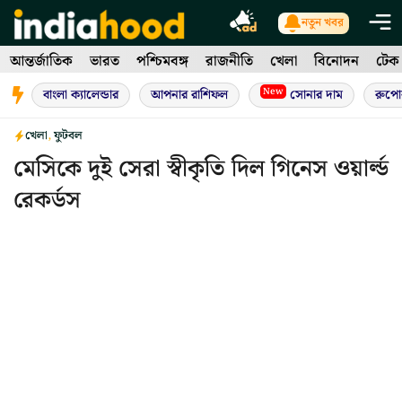
Skip
নতুন খবর
to
আন্তর্জাতিক
ভারত
পশ্চিমবঙ্গ
রাজনীতি
খেলা
বিনোদন
টেক
content
New
বাংলা ক্যালেন্ডার
আপনার রাশিফল
সোনার দাম
রুপো
খেলা
,
ফুটবল
মেসিকে দুই সেরা স্বীকৃতি দিল গিনেস ওয়ার্ল্ড
রেকর্ডস