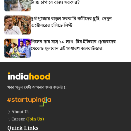
ট্যাক্স চাপাবে রাজ্য সরকার?
দুর্গাপুজোয় বাড়ল সরকারি কর্মীদের ছুটি, দেখুন
অক্টোবরের হলিডে লিস্ট
গিলের দাম মাত্র ১০ লাখ, টিম ইন্ডিয়ার প্লেয়ারদের
থেকেও মূল্যবান এই সাধারণ অলরাউন্ডার!
খবর পড়ুন যেটা আপনার জন্য জরুরি !!
About Us
Career
(Join Us)
Quick Links