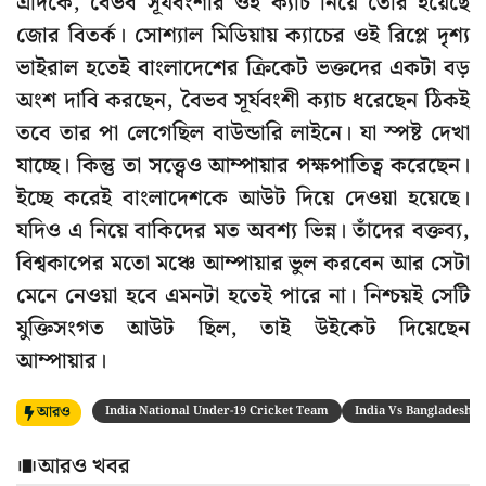
এদিকে, বৈভব সূর্যবংশীর ওই ক্যাচ নিয়ে তৈরি হয়েছে
জোর বিতর্ক। সোশ্যাল মিডিয়ায় ক্যাচের ওই রিপ্লে দৃশ্য
ভাইরাল হতেই বাংলাদেশের ক্রিকেট ভক্তদের একটা বড়
অংশ দাবি করছেন, বৈভব সূর্যবংশী ক্যাচ ধরেছেন ঠিকই
তবে তার পা লেগেছিল বাউন্ডারি লাইনে। যা স্পষ্ট দেখা
যাচ্ছে। কিন্তু তা সত্ত্বেও আম্পায়ার পক্ষপাতিত্ব করেছেন।
ইচ্ছে করেই বাংলাদেশকে আউট দিয়ে দেওয়া হয়েছে।
যদিও এ নিয়ে বাকিদের মত অবশ্য ভিন্ন। তাঁদের বক্তব্য,
বিশ্বকাপের মতো মঞ্চে আম্পায়ার ভুল করবেন আর সেটা
মেনে নেওয়া হবে এমনটা হতেই পারে না। নিশ্চয়ই সেটি
যুক্তিসংগত আউট ছিল, তাই উইকেট দিয়েছেন
আম্পায়ার।
আরও
India National Under-19 Cricket Team
India Vs Bangladesh
আরও খবর