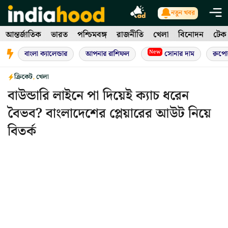
Skip
নতুন খবর
to
আন্তর্জাতিক
ভারত
পশ্চিমবঙ্গ
রাজনীতি
খেলা
বিনোদন
টেক
content
New
বাংলা ক্যালেন্ডার
আপনার রাশিফল
সোনার দাম
রুপো
ক্রিকেট
,
খেলা
বাউন্ডারি লাইনে পা দিয়েই ক্যাচ ধরেন
বৈভব? বাংলাদেশের প্লেয়ারের আউট নিয়ে
বিতর্ক