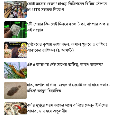
মোটা অঙ্কের বেতন! হাওড়া ডিভিশনের বিভিন্ন স্টেশনে
M-UTS সহায়ক নিয়োগ
১টি শেয়ার কিনলেই মিলবে ৫০০ টাকা, বাম্পার অফার
এই সংস্থার
সূর্যদেবের কৃপায় ভাগ্য বদল, কপাল খুলবে ৩ রাশির!
আজকের রাশিফল (৯ আগস্ট)
এই ৫ জায়গায় নেই সাপের অস্তিত্ব, কারণ জানেন?
হাত, কপাল বা গাল..জন্মদাগ দেখেই জানা যাবে স্বভাব-
চরিত্র! জানুন বিস্তারিত
বর্ষার দুপুরে গরম ভাতের সঙ্গে বানিয়ে ফেলুন ইলিশের
আচার, স্বাদ হবে অতুলনীয়