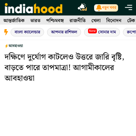
Skip
নতুন খবর
to
আন্তর্জাতিক
ভারত
পশ্চিমবঙ্গ
রাজনীতি
খেলা
বিনোদন
টেক
content
New
বাংলা ক্যালেন্ডার
আপনার রাশিফল
সোনার দাম
রুপো
আবহাওয়া
দক্ষিণে দুর্যোগ কাটলেও উত্তরে জারি বৃষ্টি,
বাড়তে পারে তাপমাত্রা! আগামীকালের
আবহাওয়া