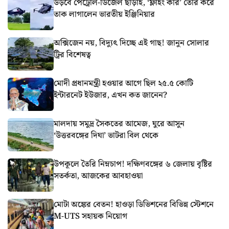
উড়বে পেট্রোল-ডিজেল ছাড়াই, ‘ফ্লাইং কার’ তৈরি করে
তাক লাগালেন ভারতীয় ইঞ্জিনিয়ার
অক্সিজেন নয়, বিদ্যুৎ দিচ্ছে এই গাছ! জানুন সোলার
ট্রির বিশেষত্ব
মোদী প্রধানমন্ত্রী হওয়ার আগে ছিল ২৫.৫ কোটি
ইন্টারনেট ইউজার, এখন কত জানেন?
মালদায় সমুদ্র সৈকতের আমেজ, ঘুরে আসুন
‘উত্তরবঙ্গের দিঘা’ ভাটরা বিল থেকে
উপকূলে তৈরি নিম্নচাপ! দক্ষিণবঙ্গের ৬ জেলায় বৃষ্টির
সতর্কতা, আজকের আবহাওয়া
মোটা অঙ্কের বেতন! হাওড়া ডিভিশনের বিভিন্ন স্টেশনে
M-UTS সহায়ক নিয়োগ