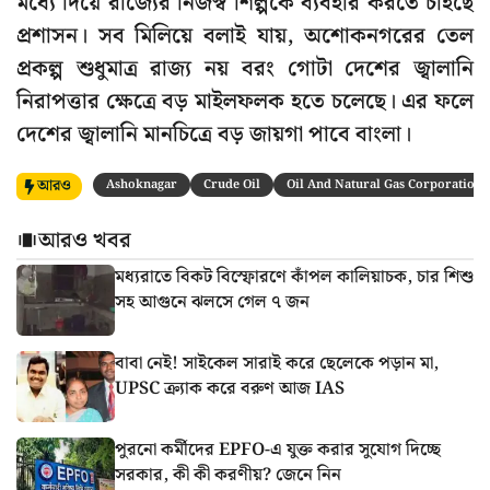
মধ্যে দিয়ে রাজ্যের নিজস্ব শিল্পকে ব্যবহার করতে চাইছে
প্রশাসন। সব মিলিয়ে বলাই যায়, অশোকনগরের তেল
প্রকল্প শুধুমাত্র রাজ্য নয় বরং গোটা দেশের জ্বালানি
নিরাপত্তার ক্ষেত্রে বড় মাইলফলক হতে চলেছে। এর ফলে
দেশের জ্বালানি মানচিত্রে বড় জায়গা পাবে বাংলা।
আরও
Ashoknagar
Crude Oil
Oil And Natural Gas Corporation
আরও খবর
মধ্যরাতে বিকট বিস্ফোরণে কাঁপল কালিয়াচক, চার শিশু
সহ আগুনে ঝলসে গেল ৭ জন
বাবা নেই! সাইকেল সারাই করে ছেলেকে পড়ান মা,
UPSC ক্র্যাক করে বরুণ আজ IAS
পুরনো কর্মীদের EPFO-এ যুক্ত করার সুযোগ দিচ্ছে
সরকার, কী কী করণীয়? জেনে নিন