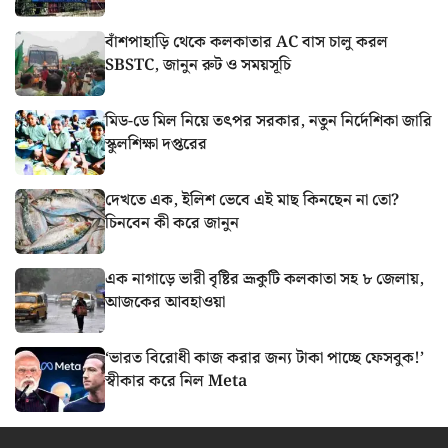
বাঁশপাহাড়ি থেকে কলকাতার AC বাস চালু করল
SBSTC, জানুন রুট ও সময়সূচি
মিড-ডে মিল নিয়ে তৎপর সরকার, নতুন নির্দেশিকা জারি
স্কুলশিক্ষা দপ্তরের
দেখতে এক, ইলিশ ভেবে এই মাছ কিনছেন না তো?
চিনবেন কী করে জানুন
এক নাগাড়ে ভারী বৃষ্টির ভ্রূকুটি কলকাতা সহ ৮ জেলায়,
আজকের আবহাওয়া
‘ভারত বিরোধী কাজ করার জন্য টাকা পাচ্ছে ফেসবুক!’
স্বীকার করে নিল Meta