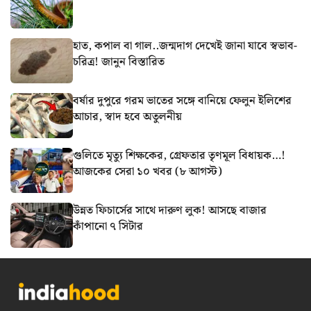
হাত, কপাল বা গাল..জন্মদাগ দেখেই জানা যাবে স্বভাব-
চরিত্র! জানুন বিস্তারিত
বর্ষার দুপুরে গরম ভাতের সঙ্গে বানিয়ে ফেলুন ইলিশের
আচার, স্বাদ হবে অতুলনীয়
গুলিতে মৃত্যু শিক্ষকের, গ্রেফতার তৃণমূল বিধায়ক…!
আজকের সেরা ১০ খবর (৮ আগস্ট)
উন্নত ফিচার্সের সাথে দারুণ লুক! আসছে বাজার
কাঁপানো ৭ সিটার