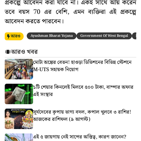
প্রকল্পে আবেদন করা যাবে না। একই সাথে আয় করেন
তবে বয়স 70 এর বেশি, এমন ব্যক্তিরা এই প্রকল্পে
আবেদন করতে পারবেন।
আরও
Ayushman Bharat Yojana
Government Of West Bengal
Na
আরও খবর
মোটা অঙ্কের বেতন! হাওড়া ডিভিশনের বিভিন্ন স্টেশনে
M-UTS সহায়ক নিয়োগ
১টি শেয়ার কিনলেই মিলবে ৫০০ টাকা, বাম্পার অফার
এই সংস্থার
সূর্যদেবের কৃপায় ভাগ্য বদল, কপাল খুলবে ৩ রাশির!
আজকের রাশিফল (৯ আগস্ট)
এই ৫ জায়গায় নেই সাপের অস্তিত্ব, কারণ জানেন?