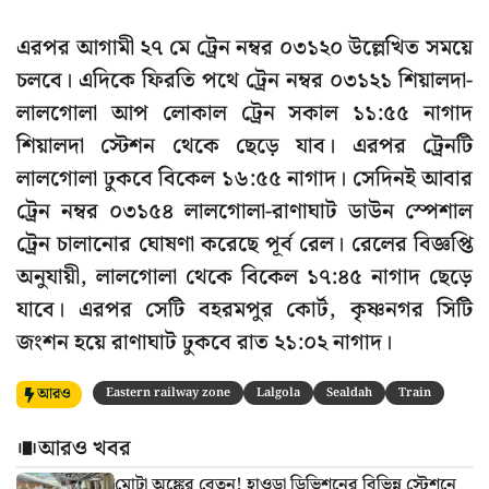
এরপর আগামী ২৭ মে ট্রেন নম্বর ০৩১২০ উল্লেখিত সময়ে
চলবে। এদিকে ফিরতি পথে ট্রেন নম্বর ০৩১২১ শিয়ালদা-
লালগোলা আপ লোকাল ট্রেন সকাল ১১:৫৫ নাগাদ
শিয়ালদা স্টেশন থেকে ছেড়ে যাব। এরপর ট্রেনটি
লালগোলা ঢুকবে বিকেল ১৬:৫৫ নাগাদ। সেদিনই আবার
ট্রেন নম্বর ০৩১৫৪ লালগোলা-রাণাঘাট ডাউন স্পেশাল
ট্রেন চালানোর ঘোষণা করেছে পূর্ব রেল। রেলের বিজ্ঞপ্তি
অনুযায়ী, লালগোলা থেকে বিকেল ১৭:৪৫ নাগাদ ছেড়ে
যাবে। এরপর সেটি বহরমপুর কোর্ট, কৃষ্ণনগর সিটি
জংশন হয়ে রাণাঘাট ঢুকবে রাত ২১:০২ নাগাদ।
আরও
Eastern railway zone
Lalgola
Sealdah
Train
আরও খবর
মোটা অঙ্কের বেতন! হাওড়া ডিভিশনের বিভিন্ন স্টেশনে