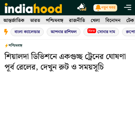
Skip
নতুন খবর
to
আন্তর্জাতিক
ভারত
পশ্চিমবঙ্গ
রাজনীতি
খেলা
বিনোদন
টেক
content
New
বাংলা ক্যালেন্ডার
আপনার রাশিফল
সোনার দাম
রুপো
পশ্চিমবঙ্গ
শিয়ালদা ডিভিশনে একগুচ্ছ ট্রেনের ঘোষণা
পূর্ব রেলের, দেখুন রুট ও সময়সূচি