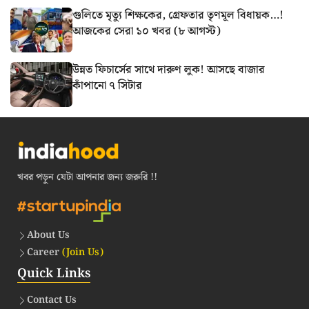
গুলিতে মৃত্যু শিক্ষকের, গ্রেফতার তৃণমূল বিধায়ক…!
আজকের সেরা ১০ খবর (৮ আগস্ট)
উন্নত ফিচার্সের সাথে দারুণ লুক! আসছে বাজার
কাঁপানো ৭ সিটার
খবর পড়ুন যেটা আপনার জন্য জরুরি !!
About Us
Career
(Join Us)
Quick Links
Contact Us