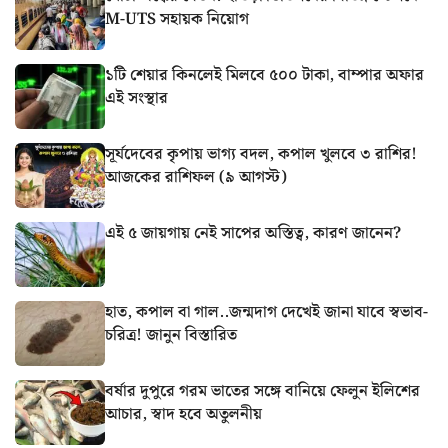
M-UTS সহায়ক নিয়োগ
১টি শেয়ার কিনলেই মিলবে ৫০০ টাকা, বাম্পার অফার
এই সংস্থার
সূর্যদেবের কৃপায় ভাগ্য বদল, কপাল খুলবে ৩ রাশির!
আজকের রাশিফল (৯ আগস্ট)
এই ৫ জায়গায় নেই সাপের অস্তিত্ব, কারণ জানেন?
হাত, কপাল বা গাল..জন্মদাগ দেখেই জানা যাবে স্বভাব-
চরিত্র! জানুন বিস্তারিত
বর্ষার দুপুরে গরম ভাতের সঙ্গে বানিয়ে ফেলুন ইলিশের
আচার, স্বাদ হবে অতুলনীয়