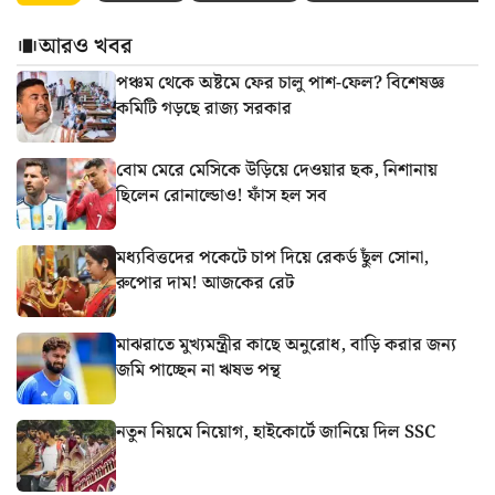
আরও খবর
পঞ্চম থেকে অষ্টমে ফের চালু পাশ-ফেল? বিশেষজ্ঞ
কমিটি গড়ছে রাজ্য সরকার
বোম মেরে মেসিকে উড়িয়ে দেওয়ার ছক, নিশানায়
ছিলেন রোনাল্ডোও! ফাঁস হল সব
মধ্যবিত্তদের পকেটে চাপ দিয়ে রেকর্ড ছুঁল সোনা,
রুপোর দাম! আজকের রেট
মাঝরাতে মুখ্যমন্ত্রীর কাছে অনুরোধ, বাড়ি করার জন্য
জমি পাচ্ছেন না ঋষভ পন্থ
নতুন নিয়মে নিয়োগ, হাইকোর্টে জানিয়ে দিল SSC