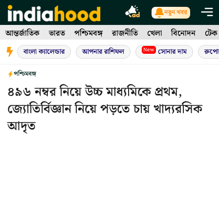
Skip
নতুন খবর
to
আন্তর্জাতিক
ভারত
পশ্চিমবঙ্গ
রাজনীতি
খেলা
বিনোদন
টেক
content
New
বাংলা ক্যালেন্ডার
আপনার রাশিফল
সোনার দাম
রুপো
পশ্চিমবঙ্গ
৪৯৬ নম্বর নিয়ে উচ্চ মাধ্যমিকে প্রথম,
জ্যোতির্বিজ্ঞান নিয়ে পড়তে চায় খাদ্যরসিক
আদৃত