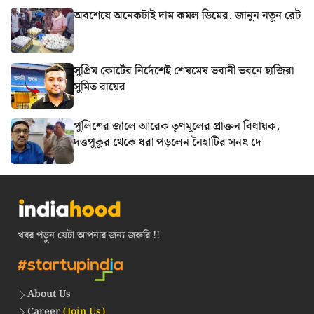
অবশেষে অনেকটাই দাম কমল ডিমের, জানুন নতুন রেট
সুপ্রিম কোর্টের নির্দেশেই শেষমেষ ভবানী ভবনে হাজিরা
সুমিত রায়ের
পুলিশের জালে আরেক তৃণমূলের প্রাক্তন বিধায়ক,
দত্তপুকুর থেকে ধরা পড়লেন নৈহাটির সনৎ দে
খবর পড়ুন যেটা আপনার জন্য জরুরি !!
About Us
Career
(Join Us)