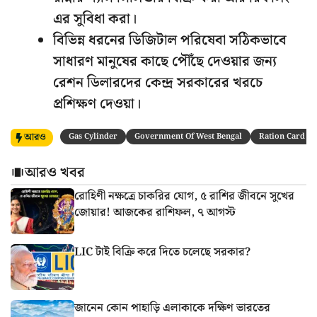
এর সুবিধা করা।
বিভিন্ন ধরনের ডিজিটাল পরিষেবা সঠিকভাবে
সাধারণ মানুষের কাছে পৌঁছে দেওয়ার জন্য
রেশন ডিলারদের কেন্দ্র সরকারের খরচে
প্রশিক্ষণ দেওয়া।
আরও
Gas Cylinder
Government Of West Bengal
Ration Card
আরও খবর
রোহিণী নক্ষত্রে চাকরির যোগ, ৫ রাশির জীবনে সুখের
জোয়ার! আজকের রাশিফল, ৭ আগস্ট
LIC টাই বিক্রি করে দিতে চলেছে সরকার?
জানেন কোন পাহাড়ি এলাকাকে দক্ষিণ ভারতের