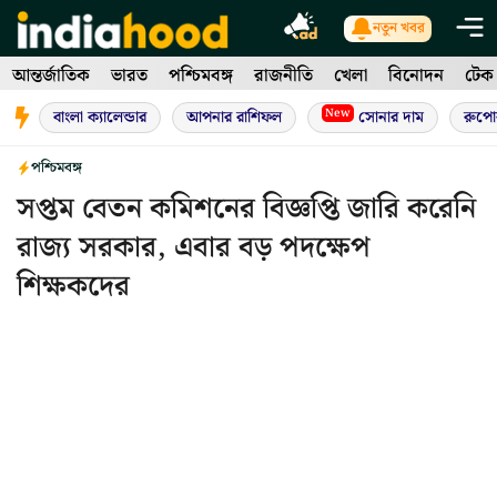
Skip
নতুন খবর
to
আন্তর্জাতিক
ভারত
পশ্চিমবঙ্গ
রাজনীতি
খেলা
বিনোদন
টেক
content
New
বাংলা ক্যালেন্ডার
আপনার রাশিফল
সোনার দাম
রুপো
পশ্চিমবঙ্গ
সপ্তম বেতন কমিশনের বিজ্ঞপ্তি জারি করেনি
রাজ্য সরকার, এবার বড় পদক্ষেপ
শিক্ষকদের