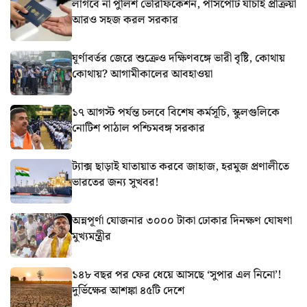
লাগবে না পুলিশ ভেরিফিকেশন, পাসপোর্ট যাচাই প্রক্রিয়া
আরও সহজ করল সরকার
ঘূর্ণাবর্তর জেরে শুক্রেও দক্ষিণবঙ্গে ভারী বৃষ্টি, কোথায়
কোথায়? আগামীকালের আবহাওয়া
১৭ আগস্ট পর্যন্ত চলবে বিশেষ কর্মসূচি, স্কুলগুলিকে
নোটিশ পাঠাল পশ্চিমবঙ্গ সরকার
ট্যাক্স ছাড়াই যাতায়াত করবে জাহাজ, হরমুজ প্রণালীতে
ভারতের জন্য সুখবর!
অন্নপূর্ণা যোজনার ৩০০০ টাকা ঢোকার দিনক্ষণ ঘোষণা
মুখ্যমন্ত্রীর
১৪৮ বছর পর ফের ধেয়ে আসছে ‘সুপার এল নিনো’!
দুর্ভিক্ষের আশঙ্কা ৪৫টি দেশে