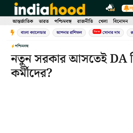
Skip
নত
to
content
আন্তর্জাতিক
ভারত
পশ্চিমবঙ্গ
রাজনীতি
খেলা
বিনোদন
New
বাংলা ক্যালেন্ডার
আপনার রাশিফল
সোনার দাম
র
পশ্চিমবঙ্গ
নতুন সরকার আসতেই DA নি
কর্মীদের?