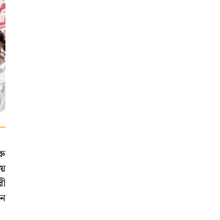
রু
়ে
রী
শন