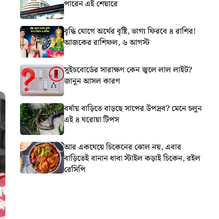
পারেন এই শেয়ারে
বৃদ্ধি যোগে অর্থের বৃষ্টি, ভাগ্য ফিরবে ৪ রাশির!
আজকের রাশিফল, ৬ আগস্ট
সুইচবোর্ডের সারাক্ষণ কেন জ্বলে লাল লাইট?
জানুন আসল কারণ
বর্ষায় বাড়িতে বাড়ছে সাপের উপদ্রব? মেনে চলুন
এই ৪ ঘরোয়া টিপস
আর একঘেয়ে চিকেনের ঝোল নয়, এবার
বাড়িতেই বানান ধাবা স্টাইল কড়াই চিকেন, রইল
রেসিপি