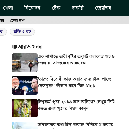
খেলা
বিনোদন
টেক
চাকরি
জ্যোতিষ
ফল
সেরা দশ
য়া
ভক্তি ও মন্ত্র
আরও খবর
এক নাগাড়ে ভারী বৃষ্টির ভ্রূকুটি কলকাতা সহ ৮
জেলায়, আজকের আবহাওয়া
‘ভারত বিরোধী কাজ করার জন্য টাকা পাচ্ছে
ফেসবুক!’ স্বীকার করে নিল Meta
বিশ্বকর্মা পূজা ২০২৬ কত তারিখে? দেখুন তিথি
নক্ষত্র এবং পূজার নিয়ম কানুন
ভবিষ্যতের কথা চিন্তা করলে বিনিয়োগ করতে