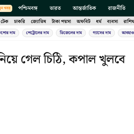
পশ্চিমবঙ্গ
ভারত
আন্তর্জাতিক
রাজনীতি
ুন খবর
টেক
চাকরি
জ্যোতিষ
টাকা পয়সা
অফবিট
ধর্ম
ব্যবসা
রাশি
ুপোর দাম
পেট্রোলের দাম
ডিজেলের দাম
গ্যাসের দাম
আবহাও
য়ে গেল চিঠি, কপাল খুলবে