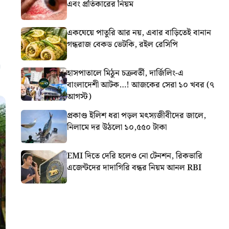
এবং প্রতিকারের নিয়ম
একঘেয়ে পাতুরি আর নয়, এবার বাড়িতেই বানান
গন্ধরাজ বেকড ভেটকি, রইল রেসিপি
হাসপাতালে মিঠুন চক্রবর্তী, দার্জিলিং-এ
বাংলাদেশী আটক…! আজকের সেরা ১০ খবর (৭
আগস্ট)
প্রকাণ্ড ইলিশ ধরা পড়ল মৎস্যজীবীদের জালে,
নিলামে দর উঠলো ১০,৫৫০ টাকা
EMI দিতে দেরি হলেও নো টেনশন, রিকভারি
এজেন্টদের দাদাগিরি বন্ধর নিয়ম আনল RBI