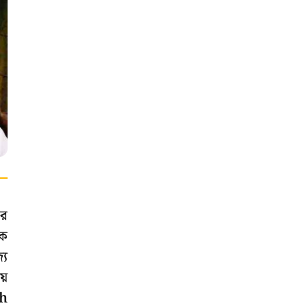
ার
কে
যে
ায়
th