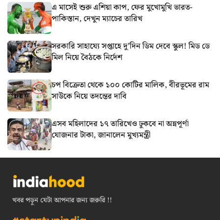
এ মাসেই শুরু এশিয়া কাপ, ফের মুখোমুখি ভারত-
পাকিস্তান, দেখুন ম্যাচের তারিখ
সরকারি সাহায্যে সপ্তাহে দু’দিন ডিম দেবে স্কুল! মিড ডে
মিল নিয়ে বৈঠকে নির্দেশ
চপ বিক্রেতা থেকে ১০০ কোটির মালিক, বীরভূমের রাম
সাউকে নিয়ে তদন্তের দাবি
এসব মহিলাদের ১৭ তারিখেও ঢুকবে না অন্নপূর্ণা
যোজনার টাকা, জানালেন মুখ্যমন্ত্রী
খবর পড়ুন যেটা আপনার জন্য জরুরি !!