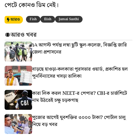
পেটে কোনও ডিম নেই।
আরও
Fish
Ilish
Jamai Sasthi
আরও খবর
১২ আগস্ট পর্যন্ত লম্বা ছুটি স্কুল-কলেজ, বিজ্ঞপ্তি জারি
জেলা প্রশাসনের
বাড়ছে হাওড়া-কলকাতা পুরসভার ওয়ার্ড, প্রকাশিত হল
পুনর্বিন্যাসের খসড়া তালিকা
কারা লিক করল NEET-র পেপার? CBI-র চার্জশিটে
নাম উঠতেই চক্ষু চড়কগাছ
পুজোর আগেই যুবশক্তির ৩০০০ টাকা? পোর্টাল চালু
নিয়ে বড় খবর