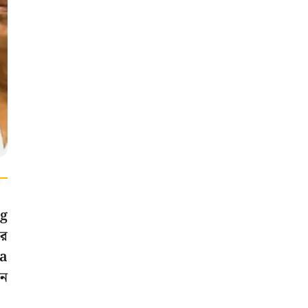
ng
ার
ra
েন