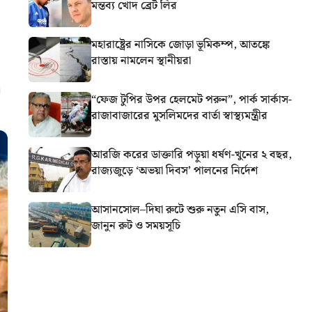
মন্তব্য খোদ ব্রেট লির
মহারাষ্ট্রের নাসিকে জোড়া ভূমিকম্প, আতঙ্কে
রাস্তায় নামলেন স্থানীয়রা
“ফেজ টুপির উপর হেলমেট পরুন”, পার্ক সার্কাস-
রাজাবাজারের মুসলিমদের বার্তা স্বাস্থ্যমন্ত্রীর
আরজি করের ডাক্তারি পড়ুয়া ধর্ষণ-খুনের ২ বছর,
রাজ্যজুড়ে ‘অভয়া দিবস’ পালনের নির্দেশ
আসানসোল–দিঘা রুটে শুরু নতুন এসি বাস,
জানুন রুট ও সময়সূচি