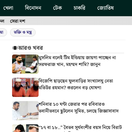
খেলা
বিনোদন
টেক
চাকরি
জ্যোতিষ
ফল
সেরা দশ
য়া
ভক্তি ও মন্ত্র
আরও খবর
মুসলিম বলেই টিম ইন্ডিয়ায় জায়গা পাচ্ছেন না
সরফরাজ খান, মহম্মদ শামি? জানুন
বিজেপি ছাড়ছেন ফুলবাড়ির সংখ্যালঘু নেতা
মতিউর রহমান? করলেন বড় ঘোষণা
শনিবার ১০ ঘন্টা জেরার পর রবিবারও
ভবানীভবনে ছুটলেন সুমিত, চলছে জিজ্ঞাসাবাদ
“১৭ বা ১৮..” বৈভব সূর্যবংশীর বয়স নিয়ে বিরাট