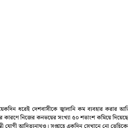
ত কয়েকদিন ধরেই দেশবাসীকে জ্বালানি কম ব্যবহার করার আর্
ি সংকটের কারণে নিজের কনভয়ের সংখ্যা ৫০ শতাংশ কমিয়ে দিয়েছ
ন্ত্রী যোগী আদিত্যনাথও। সপ্তাহে একদিন সেখানে নো ভেহিক