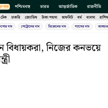
পশ্চিমবঙ্গ
ভারত
আন্তর্জাতিক
রাজনীতি
ুন খবর
টেক
চাকরি
জ্যোতিষ
টাকা পয়সা
অফবিট
ধর্ম
ব্যবসা
রাশি
ুপোর দাম
পেট্রোলের দাম
ডিজেলের দাম
গ্যাসের দাম
আবহাও
ন বিধায়করা, নিজের কনভয়ে
্রী