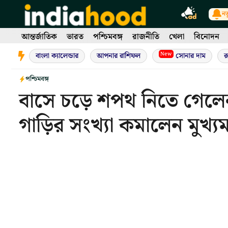
Skip
নত
to
content
আন্তর্জাতিক
ভারত
পশ্চিমবঙ্গ
রাজনীতি
খেলা
বিনোদন
New
বাংলা ক্যালেন্ডার
আপনার রাশিফল
সোনার দাম
র
পশ্চিমবঙ্গ
বাসে চড়ে শপথ নিতে গেলে
গাড়ির সংখ্যা কমালেন মুখ্যমন্ত