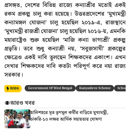
প্রসঙ্গত, দেশের বিভিন্ন রাজ্যে কন্যাশ্রীর মতোই একই
রকম প্রকল্প চালু করা হয়েছে। উত্তরপ্রদেশের ‘মুখ্যমন্ত্রী
কন্যামঙ্গল যোজনা’ চালু হয়েছিল ২০১৯-এ, রাজস্থানে
‘মুখ্যমন্ত্রী রাজশ্রী যোজনা’ চালু হয়েছিল ২০১৬-য়, এমনকি
মহারাষ্ট্রেও শুরু হয়েছিল ‘মাজি কন্যা ভাগ্যশ্রী’ প্রকল্প
প্রভৃতি। তবে শুধু কন্যাশ্রী নয়, ‘সবুজসাথী’ প্রকল্পের
ক্ষেত্রেও একই দাবি তুলছেন শিক্ষকদের একাংশ। এখন
দেখার শিক্ষকদের দাবি কতটা পরিপূর্ণ করে নয়া রাজ্য
সরকার।
আরও
Government Of West Bengal
Kanyashree Scheme
School
আরও খবর
হালিশহরে মৃত তৃণমূল কর্মীর বাড়িতে মুখ্যমন্ত্রী,
চাকরি-১০ লক্ষর আর্থিক সহায়তার ঘোষণা