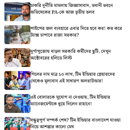
চাকরি দুর্নীতি মামলায় জিজ্ঞাসাবাদ, ভবানী ভবনে
অভিষেকের PA-কে আজ তৃতীয় তলব
পাইপের জল ব্যবহারে এবার দিতে হবে কর! কত করে
ট্যাক্স চাপাবে রাজ্য সরকার?
দুর্গাপুজোয় বাড়ল সরকারি কর্মীদের ছুটি, দেখুন
অক্টোবরের হলিডে লিস্ট
গিলের দাম মাত্র ১০ লাখ, টিম ইন্ডিয়ার প্লেয়ারদের
থেকেও মূল্যবান এই সাধারণ অলরাউন্ডার!
এই বোলারকে সুযোগ না দেওয়ায়, টিম ইন্ডিয়ার
ম্যানেজমেন্টকে ধুয়ে দিলেন রাহানে!
বন্ধুত্বপূর্ণ সম্পর্ক শেষ? টিম ইন্ডিয়ার বাংলাদেশ যাওয়া
নিয়ে আশঙ্কার কালো মেঘ