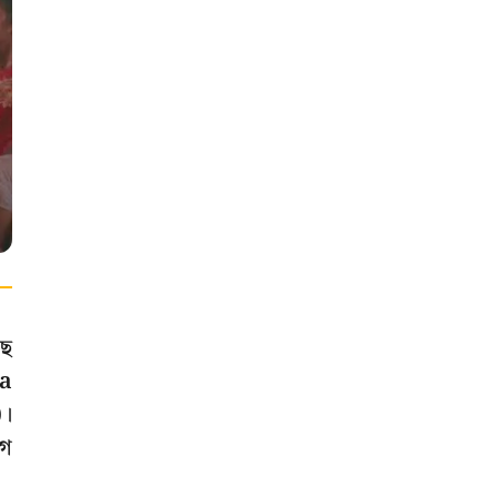
ছে
ta
)।
োগ