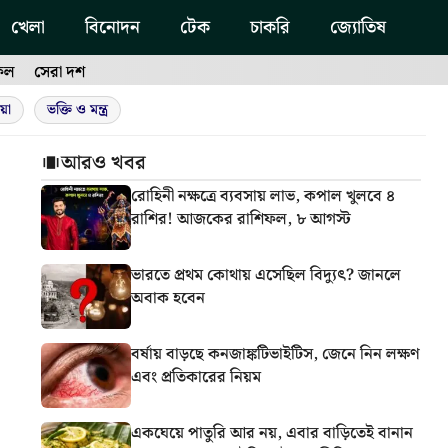
খেলা
বিনোদন
টেক
চাকরি
জ্যোতিষ
ফল
সেরা দশ
য়া
ভক্তি ও মন্ত্র
আরও খবর
রোহিনী নক্ষত্রে ব্যবসায় লাভ, কপাল খুলবে ৪
রাশির! আজকের রাশিফল, ৮ আগস্ট
ভারতে প্রথম কোথায় এসেছিল বিদ্যুৎ? জানলে
অবাক হবেন
বর্ষায় বাড়ছে কনজাঙ্কটিভাইটিস, জেনে নিন লক্ষণ
এবং প্রতিকারের নিয়ম
একঘেয়ে পাতুরি আর নয়, এবার বাড়িতেই বানান