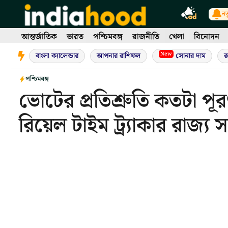
Skip
নত
to
content
আন্তর্জাতিক
ভারত
পশ্চিমবঙ্গ
রাজনীতি
খেলা
বিনোদন
New
বাংলা ক্যালেন্ডার
আপনার রাশিফল
সোনার দাম
র
পশ্চিমবঙ্গ
ভোটের প্রতিশ্রুতি কতটা পূ
রিয়েল টাইম ট্র্যাকার রাজ্য