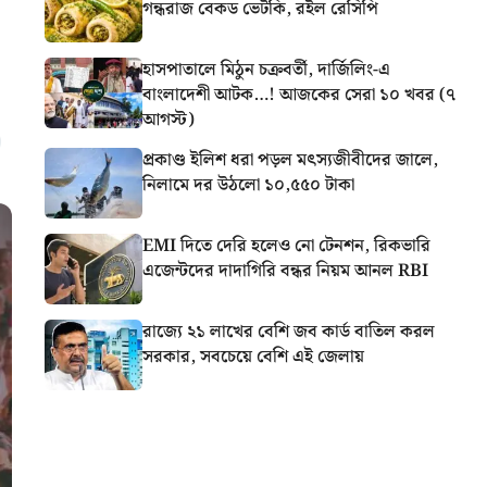
গন্ধরাজ বেকড ভেটকি, রইল রেসিপি
হাসপাতালে মিঠুন চক্রবর্তী, দার্জিলিং-এ
বাংলাদেশী আটক…! আজকের সেরা ১০ খবর (৭
আগস্ট)
প্রকাণ্ড ইলিশ ধরা পড়ল মৎস্যজীবীদের জালে,
নিলামে দর উঠলো ১০,৫৫০ টাকা
EMI দিতে দেরি হলেও নো টেনশন, রিকভারি
এজেন্টদের দাদাগিরি বন্ধর নিয়ম আনল RBI
রাজ্যে ২১ লাখের বেশি জব কার্ড বাতিল করল
সরকার, সবচেয়ে বেশি এই জেলায়