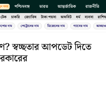
পশ্চিমবঙ্গ
ভারত
আন্তর্জাতিক
রাজনীতি
ুন খবর
টেক
চাকরি
জ্যোতিষ
টাকা পয়সা
অফবিট
ধর্ম
ব্যবসা
রাশি
ুপোর দাম
পেট্রোলের দাম
ডিজেলের দাম
গ্যাসের দাম
আবহাও
রণ? স্বচ্ছতার আপডেট দিতে
 সরকারের