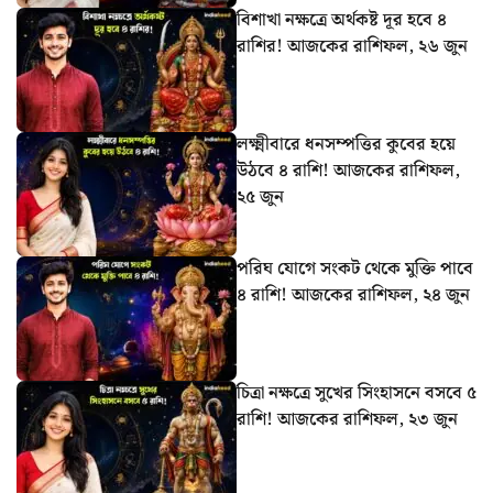
বিশাখা নক্ষত্রে অর্থকষ্ট দূর হবে ৪
রাশির! আজকের রাশিফল, ২৬ জুন
লক্ষ্মীবারে ধনসম্পত্তির কুবের হয়ে
উঠবে ৪ রাশি! আজকের রাশিফল,
২৫ জুন
পরিঘ যোগে সংকট থেকে মুক্তি পাবে
৪ রাশি! আজকের রাশিফল, ২৪ জুন
চিত্রা নক্ষত্রে সুখের সিংহাসনে বসবে ৫
রাশি! আজকের রাশিফল, ২৩ জুন