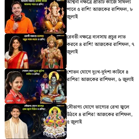
অশ্বিনী নক্ষত্রে প্রতিটি কাজে সাফল্য
পাবে ৫ রাশি! আজকের রাশিফল, ৮
জুলাই
রেবতী নক্ষত্রে ব্যবসায় প্রচুর লাভ
করবে ৪ রাশি! আজকের রাশিফল, ৭
জুলাই
শোভন যোগে দুঃখ-দুর্দশা কাটবে ৪
রাশির! আজকের রাশিফল, ৬ জুলাই
সৌভাগ্য যোগে ভাগ্যের রেখা জ্বলে
উঠবে ৪ রাশির! আজকের রাশিফল,
৫ জুলাই