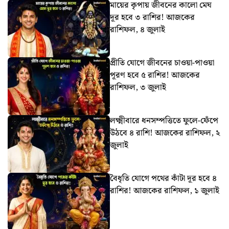
মায়ের কৃপায় জীবনের কালো মেঘ
দূর হবে ৩ রাশির! আজকের
রাশিফল, ৪ জুলাই
প্রীতি যোগে জীবনের চাওয়া-পাওয়া
পূরণ হবে ৫ রাশির! আজকের
রাশিফল, ৩ জুলাই
লক্ষ্মীবারে ধনসম্পত্তিতে ফুলে-ফেঁপে
উঠবে ৪ রাশি! আজকের রাশিফল, ২
জুলাই
বৈধৃতি যোগে পথের কাঁটা দূর হবে ৪
রাশির! আজকের রাশিফল, ১ জুলাই