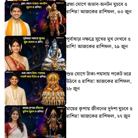
ব্রহ্মা যোগে অভাব-অনটন ঘুচবে ৫
রাশির! আজকের রাশিফল, ৩০ জুন
পূর্বাষাঢ়া নক্ষত্রে সুখের মুখ দেখবে ৫
রাশি! আজকের রাশিফল, ২৯ জুন
শুভ যোগে টাকা-পয়সায় পকেট ভরে
উঠবে ৫ রাশির! আজকের রাশিফল,
২৮ জুন
মায়ের কৃপায় জীবনের দুর্দশা ঘুচবে ৫
রাশির! আজকের রাশিফল, ২৭ জুন