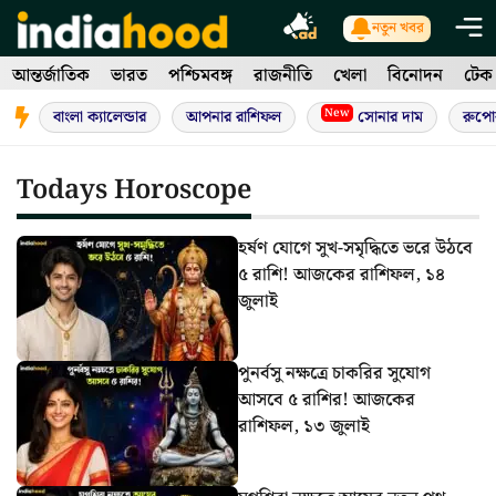
Skip
নতুন খবর
to
আন্তর্জাতিক
ভারত
পশ্চিমবঙ্গ
রাজনীতি
খেলা
বিনোদন
টেক
content
New
বাংলা ক্যালেন্ডার
আপনার রাশিফল
সোনার দাম
রুপো
Todays Horoscope
হর্ষণ যোগে সুখ-সমৃদ্ধিতে ভরে উঠবে
৫ রাশি! আজকের রাশিফল, ১৪
জুলাই
পুনর্বসু নক্ষত্রে চাকরির সুযোগ
আসবে ৫ রাশির! আজকের
রাশিফল, ১৩ জুলাই