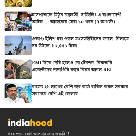
হাসপাতালে মিঠুন চক্রবর্তী, দার্জিলিং-এ বাংলাদেশী
আটক…! আজকের সেরা ১০ খবর (৭ আগস্ট)
প্রকাণ্ড ইলিশ ধরা পড়ল মৎস্যজীবীদের জালে, নিলামে
দর উঠলো ১০,৫৫০ টাকা
EMI দিতে দেরি হলেও নো টেনশন, রিকভারি
এজেন্টদের দাদাগিরি বন্ধর নিয়ম আনল RBI
রাজ্যে ২১ লাখের বেশি জব কার্ড বাতিল করল সরকার,
সবচেয়ে বেশি এই জেলায়
খবর পড়ুন যেটা আপনার জন্য জরুরি !!