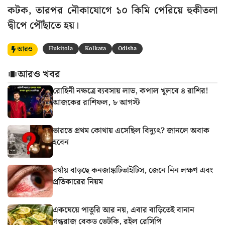
কটক, তারপর নৌকাযোগে ১০ কিমি পেরিয়ে হুকীতলা
দ্বীপে পৌঁছাতে হয়।
আরও
Hukitola
Kolkata
Odisha
আরও খবর
রোহিনী নক্ষত্রে ব্যবসায় লাভ, কপাল খুলবে ৪ রাশির!
আজকের রাশিফল, ৮ আগস্ট
ভারতে প্রথম কোথায় এসেছিল বিদ্যুৎ? জানলে অবাক
হবেন
বর্ষায় বাড়ছে কনজাঙ্কটিভাইটিস, জেনে নিন লক্ষণ এবং
প্রতিকারের নিয়ম
একঘেয়ে পাতুরি আর নয়, এবার বাড়িতেই বানান
গন্ধরাজ বেকড ভেটকি, রইল রেসিপি