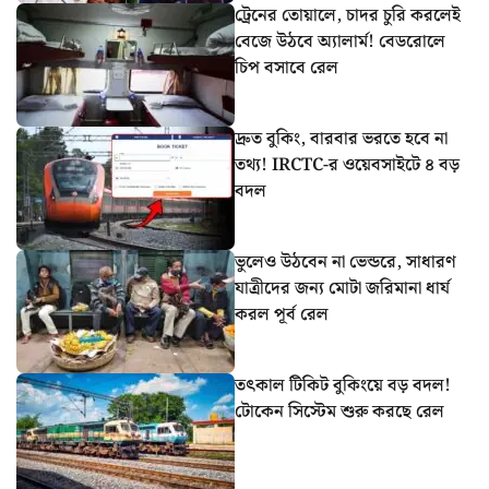
ট্রেনের তোয়ালে, চাদর চুরি করলেই
বেজে উঠবে অ্যালার্ম! বেডরোলে
চিপ বসাবে রেল
দ্রুত বুকিং, বারবার ভরতে হবে না
তথ্য! IRCTC-র ওয়েবসাইটে ৪ বড়
বদল
ভুলেও উঠবেন না ভেন্ডরে, সাধারণ
যাত্রীদের জন্য মোটা জরিমানা ধার্য
করল পূর্ব রেল
তৎকাল টিকিট বুকিংয়ে বড় বদল!
টোকেন সিস্টেম শুরু করছে রেল