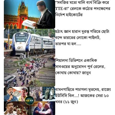
“সবজির মতো খালি ব্যর্থ বিক্রি করে
TTE-রা” রেলকে কঠোর পদক্ষেপের
নির্দেশ হাইকোর্টের
হঠাৎ জ্ঞান হারান দুরন্ত গতিতে ছোটা
বন্দে ভারতের লোকো পাইলট,
তারপর যা হল….
শিয়ালদা ডিভিশনে একাধিক
সাবওয়ের অনুমোদন পূর্ব রেলের,
কোথায় কোথায়? জানুন
বামনগাছিতে পচাগলা মৃতদেহ, রাজ্যে
ইউসিসি বিল…! আজকের সেরা ১০
খবর (১১ জুন)