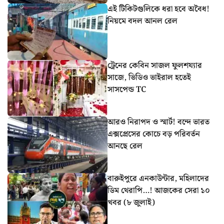
এই টিকিটগুলিকে ধরা হবে অবৈধ!
নিয়মে বদল আনল রেল
ট্রেনের কেবিন সাজল ফুলশয্যার
সাজে, ভিডিও ভাইরাল হতেই
সাসপেন্ড TC
আরও নিরাপদ ও স্মার্ট! বন্দে ভারত
এক্সপ্রেসের কোচে বড় পরিবর্তন
আনছে রেল
বারুইপুরে এনকাউন্টার, মহিলাদের
ডিম থেরাপি…! আজকের সেরা ১০
খবর (৮ জুলাই)