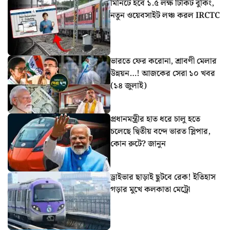
মিনিটে হবে ১.৫ লক্ষ টিকিট বুকিং,
নতুন ওয়েবসাইট লঞ্চ করল IRCTC
ভারতে ফের করোনা, শ্রাবণী মেলার
উন্নয়ন…! আজকের সেরা ১০ খবর
(১৪ জুলাই)
প্রধানমন্ত্রীর হাত ধরে চালু হতে
চলেছে দ্বিতীয় বন্দে ভারত স্লিপার,
কোন রুটে? জানুন
ড্রাইভার ছাড়াই ছুটবে রেক! ইতিহাস
গড়ার মুখে কলকাতা মেট্রো