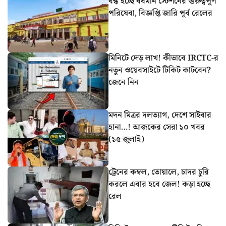
বন্ধ হচ্ছে বর্ধমান স্টেশনের গুরুত্বপূর্ণ
পরিষেবা, বিজ্ঞপ্তি জারি পূর্ব রেলের
মিনিটে দেড় লাখ! কীভাবে IRCTC-র
নতুন ওয়েবসাইটে টিকিট কাটবেন?
জেনে নিন
মদন মিত্রর দলত্যাগ, দেশে সাইবার
হানা…! আজকের সেরা ১০ খবর
(১৫ জুলাই)
ট্রেনের কম্বল, তোয়ালে, চাদর চুরি
করলে এবার হবে জেল! কড়া হচ্ছে
রেল