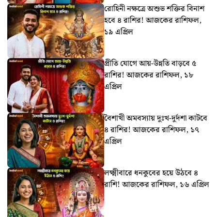
রোহিনী নক্ষত্রে অশুভ শক্তির বিনাশ
হবে ৪ রাশির! আজকের রাশিফল,
১৯ এপ্রিল
প্রীতি যোগে আয়-উন্নতি বাড়বে ৫
রাশির! আজকের রাশিফল, ১৮
এপ্রিল
বৈশাখী অমবস্যায় দুঃখ-দুর্দশা কাটবে
৪ রাশির! আজকের রাশিফল, ১৭
এপ্রিল
লক্ষ্মীবারে ধনকুবের হয়ে উঠবে ৪
রাশি! আজকের রাশিফল, ১৬ এপ্রিল