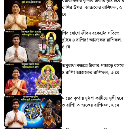
বজরংবলীর কৃপায় টাকার বৃষ্টি হবে ৪
রাশির উপর! আজকের রাশিফল, ৫
মে
শিব যোগে জীবন রকেটের গতিতে
ছুটবে ৪ রাশির! আজকের রাশিফল,
৪ মে
অনুরাধা নক্ষত্রে টাকার পাহাড়ে বসবে
৪ রাশি! আজকের রাশিফল, ৩ মে
মায়ের কৃপায় দুর্দশা কাটিয়ে সুখী হবে
৩ রাশি! আজকের রাশিফল, ২ মে