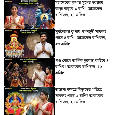
মহাদেবের কৃপায় সুখের দরজায়
কাড়া নাড়বে ৩ রাশি! আজকের
রাশিফল, ২৭ এপ্রিল
সূর্যদেবের কৃপায় গগনচুম্বী সাফল্য
পাবে ৪ রাশি! আজকের রাশিফল,
২৬ এপ্রিল
গণ্ড যোগে আর্থিক দুরবস্থা কাটবে ৪
রাশির! আজকের রাশিফল, ২৫
এপ্রিল
অশ্লেষা নক্ষত্রে বিদ্যুতের গতিতে
সাফল্য পাবে ৩ রাশি! আজকের
রাশিফল, ২৪ এপ্রিল