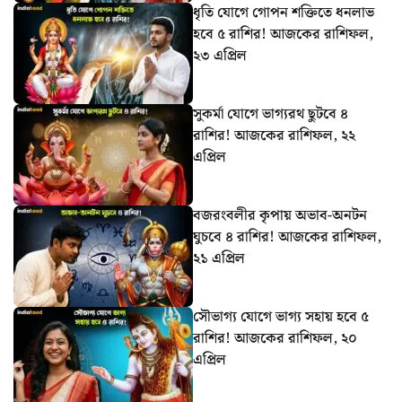
ধৃতি যোগে গোপন শক্তিতে ধনলাভ
হবে ৫ রাশির! আজকের রাশিফল,
২৩ এপ্রিল
সুকর্মা যোগে ভাগ্যরথ ছুটবে ৪
রাশির! আজকের রাশিফল, ২২
এপ্রিল
বজরংবলীর কৃপায় অভাব-অনটন
ঘুচবে ৪ রাশির! আজকের রাশিফল,
২১ এপ্রিল
সৌভাগ্য যোগে ভাগ্য সহায় হবে ৫
রাশির! আজকের রাশিফল, ২০
এপ্রিল