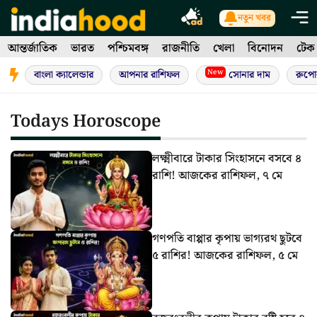
Skip
নতুন খবর
to
আন্তর্জাতিক
ভারত
পশ্চিমবঙ্গ
রাজনীতি
খেলা
বিনোদন
টেক
content
New
বাংলা ক্যালেন্ডার
আপনার রাশিফল
সোনার দাম
রুপো
Todays Horoscope
লক্ষ্মীবারে টাকার সিংহাসনে বসবে ৪
রাশি! আজকের রাশিফল, ৭ মে
গণপতি বাপ্পার কৃপায় ভাগ্যরথ ছুটবে
৫ রাশির! আজকের রাশিফল, ৫ মে