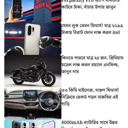
Perplexity Pro অ্যাপ থাকলেই
কাটবে টাকা, বাঁচার উপায় জানুন
যেমন লুক তেমন ফিচার্স! মাত্র ৮১৯৯
টাকায় বিরাট ফোন লঞ্চ করল itel
কিনতে পারবে মাত্র ২৫ জন, প্রিমিয়াম
মডেল লঞ্চ করল রয়্যাল এনফিল্ড,
জানুন দাম
৩৩ কিমি মাইলেজ, দারুণ ফিচার্স!
বিক্রিতে রেকর্ড গড়ল মারুতির এই
গাড়ি
8000mAh ব্যাটারির সাথে উন্নত