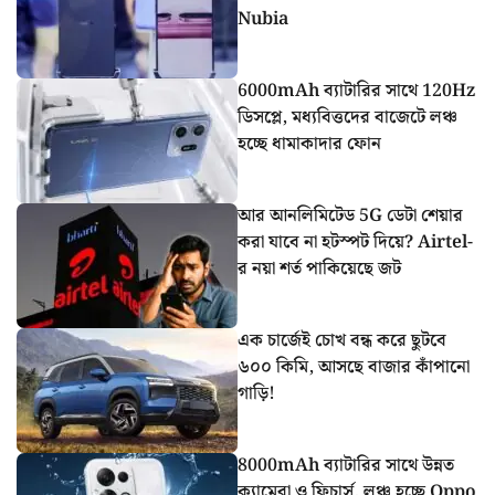
Nubia
6000mAh ব্যাটারির সাথে 120Hz
ডিসপ্লে, মধ্যবিত্তদের বাজেটে লঞ্চ
হচ্ছে ধামাকাদার ফোন
আর আনলিমিটেড 5G ডেটা শেয়ার
করা যাবে না হটস্পট দিয়ে? Airtel-
র নয়া শর্ত পাকিয়েছে জট
এক চার্জেই চোখ বন্ধ করে ছুটবে
৬০০ কিমি, আসছে বাজার কাঁপানো
গাড়ি!
8000mAh ব্যাটারির সাথে উন্নত
ক্যামেরা ও ফিচার্স, লঞ্চ হচ্ছে Oppo