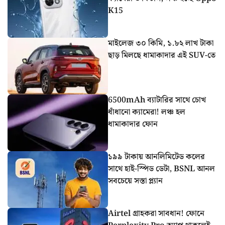
K15
মাইলেজ ৩০ কিমি, ১.৮২ লাখ টাকা
ছাড় মিলছে ধামাকাদার এই SUV-তে
6500mAh ব্যাটারির সাথে চোখ
ধাঁধানো ক্যামেরা! লঞ্চ হল
ধামাকাদার ফোন
১৯৯ টাকায় আনলিমিটেড কলের
সাথে হাই-স্পিড ডেটা, BSNL আনল
সবচেয়ে সস্তা প্ল্যান
Airtel গ্রাহকরা সাবধান! ফোনে