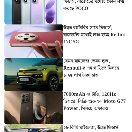
ফিচার্স, বাজেটের মধ্যেই ফোন লঞ্চ
করছে POCO
উন্নত ব্যাটারির সাথে ফিচার্স,
বাজেটের মধ্যেই লঞ্চ হচ্ছে Redmi
17C 5G
যেমন মাইলেজ তেমন লুক,
Renault-র এই গাড়িতে মিলছে
১.২৫ লাখ টাকা ছাড়
7000mAh ব্যাটারি, 120Hz
ডিসপ্লে! বিক্রি শুরু হল Moto G77
Power, মিলছে অফারও
২৮ কিমি মাইলেজ, উন্নত ফিচার্স!