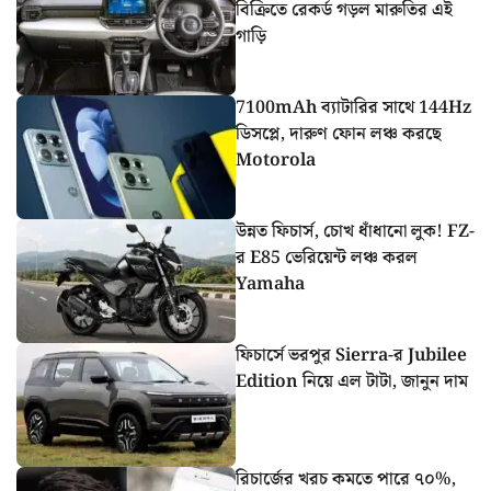
বিক্রিতে রেকর্ড গড়ল মারুতির এই
গাড়ি
7100mAh ব্যাটারির সাথে 144Hz
ডিসপ্লে, দারুণ ফোন লঞ্চ করছে
Motorola
উন্নত ফিচার্স, চোখ ধাঁধানো লুক! FZ-
র E85 ভেরিয়েন্ট লঞ্চ করল
Yamaha
ফিচার্সে ভরপুর Sierra-র Jubilee
Edition নিয়ে এল টাটা, জানুন দাম
রিচার্জের খরচ কমতে পারে ৭০%,