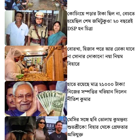
কোচিংয়ে পড়ার টাকা ছিল না, বেচতে
হয়েছিল শেষ জমিটুকুও! ২০ বছরেই
DSP হন চিত্রা
বোরখা, হিজাব পরে আর ঢোকা যাবে
না সোনার দোকানে! নয়া নিয়ম
বিহারে
হাতে রয়েছে মাত্র ২১০০০ টাকা!
নিজের সম্পত্তির খতিয়ান দিলেন
নীতিশ কুমার
মেসির সঙ্গে ছবি তোলায় কুমন্তব্য
শুভশ্রীকে! বিহার থেকে গ্রেফতার
অভিযুক্ত