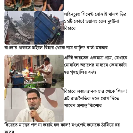
লাইনচ্যুত সিমেন্ট বোঝাই মালগাড়ির
১২টি কোচ! ভয়াবহ রেল দুর্ঘটনা
বিহারে
বাংলায় থাকতে চাইলে বিহার থেকে নাম কাটুন! বার্তা মমতার
এটিই ভারতের একমাত্র গ্রাম, যেখানে
মোবাইল অ্যাপের মাধ্যমে কেনাকাটা
হয় গৃহস্থালির বর্জ্য
বিহারে লজ্জাজনক হার থেকে শিক্ষা!
এই রাজনৈতিক দলে যোগ দিতে
পারেন প্রশান্ত কিশোর
বিয়েতে মাছের পদ না করাই হল কাল! মণ্ডপেই কনেকে ঠাসিয়ে চর
বরের