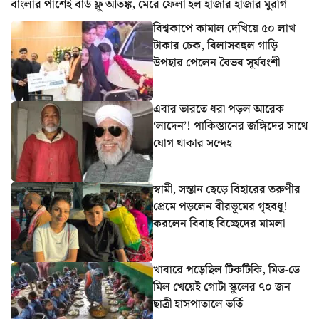
বাংলার পাশেই বার্ড ফ্লু আতঙ্ক, মেরে ফেলা হল হাজার হাজার মুরগি
বিশ্বকাপে কামাল দেখিয়ে ৫০ লাখ
টাকার চেক, বিলাসবহুল গাড়ি
উপহার পেলেন বৈভব সূর্যবংশী
এবার ভারতে ধরা পড়ল আরেক
‘লাদেন’! পাকিস্তানের জঙ্গিদের সাথে
যোগ থাকার সন্দেহ
স্বামী, সন্তান ছেড়ে বিহারের তরুণীর
প্রেমে পড়লেন বীরভূমের গৃহবধূ!
করলেন বিবাহ বিচ্ছেদের মামলা
খাবারে পড়েছিল টিকটিকি, মিড-ডে
মিল খেয়েই গোটা স্কুলের ৭০ জন
ছাত্রী হাসপাতালে ভর্তি