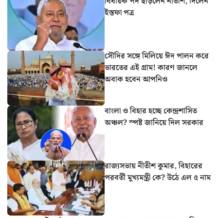
বিধায়ক পদ ছাড়লেন নীতীশ, দিলেন
ইস্তফা পত্র
সৌদির সঙ্গে মিলিয়ে ঈদ পালন করে
ভারতের এই গ্রাম! কারণ জানলে
অবাক হবেন আপনিও
বাংলা ও বিহার হচ্ছে কেন্দ্রশাসিত
অঞ্চল? স্পষ্ট জানিয়ে দিল সরকার
রাজ্যসভায় নীতীশ কুমার, বিহারের
পরবর্তী মুখ্যমন্ত্রী কে? উঠে এল ৫ নাম