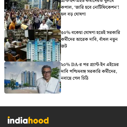
গ্রান্ট-ইন-এইড কর্মীদেরও খুলবে
কপাল, ‘জারি হবে নোটিফিকেশন’!
হল বড় ঘোষণা
৫০% বকেয়া ঘোষণা হতেই সরকারি
কর্মীদের আরেক দাবি, বাঁধল নতুন
জট
২০% DA-র পর গ্র্যান্ট-ইন এইডের
দাবি পশ্চিমবঙ্গ সরকারি কর্মীদের,
নবান্নে গেল চিঠি