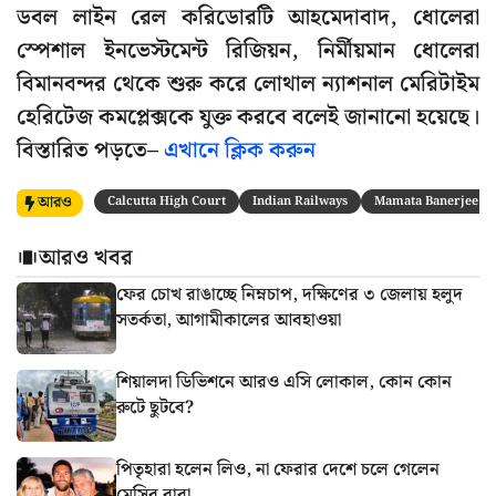
ডবল লাইন রেল করিডোরটি আহমেদাবাদ, ধোলেরা
স্পেশাল ইনভেস্টমেন্ট রিজিয়ন, নির্মীয়মান ধোলেরা
বিমানবন্দর থেকে শুরু করে লোথাল ন্যাশনাল মেরিটাইম
হেরিটেজ কমপ্লেক্সকে যুক্ত করবে বলেই জানানো হয়েছে।
বিস্তারিত পড়তে–
এখানে ক্লিক করুন
আরও
Calcutta High Court
Indian Railways
Mamata Banerjee
আরও খবর
ফের চোখ রাঙাচ্ছে নিম্নচাপ, দক্ষিণের ৩ জেলায় হলুদ
সতর্কতা, আগামীকালের আবহাওয়া
শিয়ালদা ডিভিশনে আরও এসি লোকাল, কোন কোন
রুটে ছুটবে?
পিতৃহারা হলেন লিও, না ফেরার দেশে চলে গেলেন
মেসির বাবা