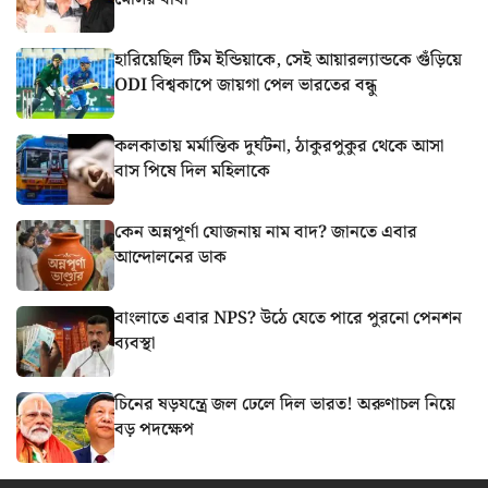
হারিয়েছিল টিম ইন্ডিয়াকে, সেই আয়ারল্যান্ডকে গুঁড়িয়ে
ODI বিশ্বকাপে জায়গা পেল ভারতের বন্ধু
কলকাতায় মর্মান্তিক দুর্ঘটনা, ঠাকুরপুকুর থেকে আসা
বাস পিষে দিল মহিলাকে
কেন অন্নপূর্ণা যোজনায় নাম বাদ? জানতে এবার
আন্দোলনের ডাক
বাংলাতে এবার NPS? উঠে যেতে পারে পুরনো পেনশন
ব্যবস্থা
চিনের ষড়যন্ত্রে জল ঢেলে দিল ভারত! অরুণাচল নিয়ে
বড় পদক্ষেপ