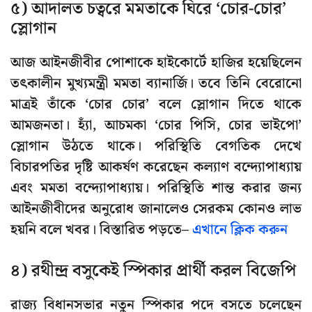
৫) আদালত চত্বরে মমতাকে ঘিরে ‘চোর-চোর’
স্লোগান
আজ আইনজীবীর পোশাকে হাইকোর্টে হাজির হয়েছিলেন
তৎকালীন মুখ্যমন্ত্রী মমতা ব্যানার্জি। তবে তিনি বেরোনো
মাত্রই তাঁকে ‘চোর চোর’ বলে স্লোগান দিতে থাকে
আমজনতা। হ্যাঁ, আচমকা ‘চোর পিসি, চোর ভাইপো’
স্লোগান উঠতে থাকে। পরিস্থিতি বেগতিক দেখে
বিচারপতির দৃষ্টি আকর্ষণ করেছেন কল্যাণ বন্দ্যোপাধ্যায়
এবং মমতা বন্দ্যোপাধ্যায়। পরিস্থিতি শান্ত করার জন্য
আইনজীবীদের অনুরোধ জানালেও সেরকম কোনও লাভ
হয়নি বলে খবর। বিস্তারিত পড়তে–
এখানে ক্লিক করুন
৪) রথীন্দ্র বসুকেই স্পিকার প্রার্থী করল বিজেপি
রাজ্য বিধানসভার নতুন স্পিকার পদে বসতে চলেছেন