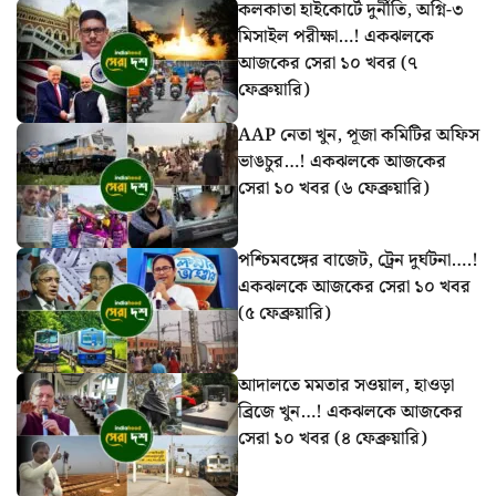
কলকাতা হাইকোর্টে দুর্নীতি, অগ্নি-৩
মিসাইল পরীক্ষা…! একঝলকে
আজকের সেরা ১০ খবর (৭
ফেব্রুয়ারি)
AAP নেতা খুন, পূজা কমিটির অফিস
ভাঙচুর…! একঝলকে আজকের
সেরা ১০ খবর (৬ ফেব্রুয়ারি)
পশ্চিমবঙ্গের বাজেট, ট্রেন দুর্ঘটনা….!
একঝলকে আজকের সেরা ১০ খবর
(৫ ফেব্রুয়ারি)
আদালতে মমতার সওয়াল, হাওড়া
ব্রিজে খুন…! একঝলকে আজকের
সেরা ১০ খবর (৪ ফেব্রুয়ারি)