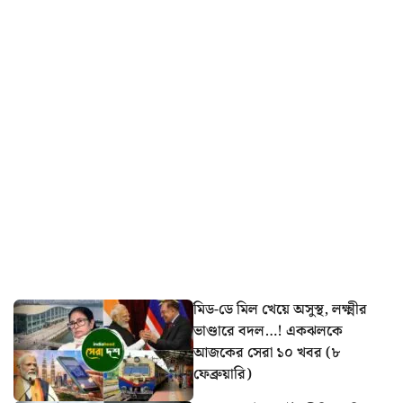
মিড-ডে মিল খেয়ে অসুস্থ, লক্ষ্মীর
ভাণ্ডারে বদল…! একঝলকে
আজকের সেরা ১০ খবর (৮
ফেব্রুয়ারি)