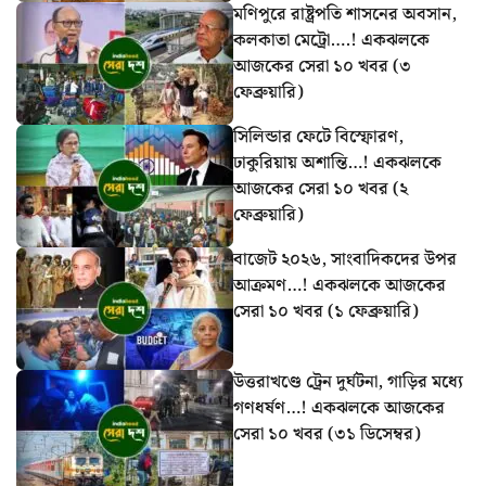
মণিপুরে রাষ্ট্রপতি শাসনের অবসান,
কলকাতা মেট্রো….! একঝলকে
আজকের সেরা ১০ খবর (৩
ফেব্রুয়ারি)
সিলিন্ডার ফেটে বিস্ফোরণ,
ঢাকুরিয়ায় অশান্তি…! একঝলকে
আজকের সেরা ১০ খবর (২
ফেব্রুয়ারি)
বাজেট ২০২৬, সাংবাদিকদের উপর
আক্রমণ…! একঝলকে আজকের
সেরা ১০ খবর (১ ফেব্রুয়ারি)
উত্তরাখণ্ডে ট্রেন দুর্ঘটনা, গাড়ির মধ্যে
গণধর্ষণ…! একঝলকে আজকের
সেরা ১০ খবর (৩১ ডিসেম্বর)