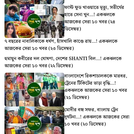
ফাস্ট ফুড খাওয়াতে মৃত্যু, সতীর্থের
হাতে সেনা খুন…! একঝলকে
আজকের সেরা ১০ খবর (২৪
ডিসেম্বর)
৭ বছরের নাবালিকাকে ধর্ষণ, হাঁসখালি কাণ্ডে রায়…! একঝলকে
আজকের সেরা ১০ খবর (২৩ ডিসেম্বর)
হুমায়ুন কবীরের দল ঘোষণা, দেশের SHANTI বিল…! একঝলকে
আজকের সেরা ১০ খবর (২২ ডিসেম্বর)
বাংলাদেশে রিকশাচালককে মারধর,
ট্রেনের টিকিটের ভাড়া বৃদ্ধি…!
একঝলকে আজকের সেরা ১০ খবর
(২১ ডিসেম্বর)
মোদীর বঙ্গ সফর, বাংলায় ট্রেন
দুর্ঘটনা…! একঝলকে আজকের সেরা
১০ খবর (২০ ডিসেম্বর)