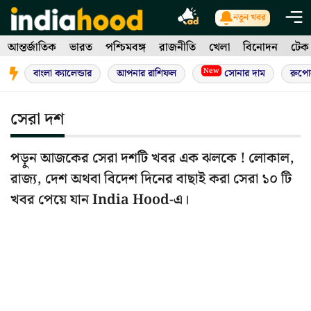
Skip
নতুন খবর
to
আন্তর্জাতিক
ভারত
পশ্চিমবঙ্গ
রাজনীতি
খেলা
বিনোদন
টেক
content
New
বাংলা ক্যালেন্ডার
আপনার রাশিফল
সোনার দাম
রুপো
সেরা দশ
পড়ুন আজকের সেরা দশটি খবর এক ঝলকে ! লোকাল,
রাজ্য, দেশ অথবা বিদেশ দিনের বাছাই করা সেরা ১০ টি
খবর পেয়ে যান India Hood-এ।